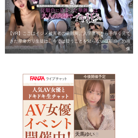
【VR】ここはイジメ被害者の避難所。入学当初から手厚く見て
きた華奢ガリ生徒は、今では疑うことを知らない従順娘。の画
像