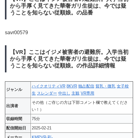
から手厚く見てきた華奢ガリ生徒は、今では疑
うことを知らない従順娘。の品番
savr00579
【VR】ここはイジメ被害者の避難所。入学当初
から手厚く見てきた華奢ガリ生徒は、今では疑
うことを知らない従順娘。の作品詳細情報
ハイクオリティVR
8KVR
独占配信
貧乳・微乳
女子校
ジャンル
生
スレンダー
中出し
主観
VR専用
その他（ご存じの方は下部コメント欄で教えてくださ
出演者
い！）
収録時間
75分
配信開始日
2025-02-21
メーカー
KMPVR-彩-