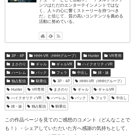
ンツはただのエンターテインメントではな
く、人々の心に響くストーリーを持つべき
だ」と信じて、質の高いコンテンツを薦める
活動に努めている。
3P・4P
HHH-VR（HHHグループ）
Hunter
VR専用
まさのり
ギャル
ギャルVR
ハイクオリティVR
ハーレム
バック
フェラ
中出し
姉・妹
独占配信
騎乗位
3P・4P
HHH-VR（HHHグループ）
Hunter
VR専用
まさのり
ギャル
ギャルVR
ハイクオリティVR
ハーレム
バック
フェラ
中出し
姉・妹
独占配信
騎乗位
この作品ページを見てのご感想のコメント（どんなことで
も！）・シェアしていただいた方へ感謝の気持ちとして、