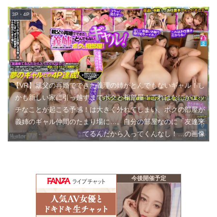
3P・4P
【VR】親父の再婚でできた義理の姉がとんでもないギャル！し
かも新しい家に引っ越すまでボクと相部屋！これはなにかエッ
チなことが起こる予感！は大きく外れてしまい、ボクの部屋が
義姉のギャル仲間のたまり場に…。自分の部屋なのに「友達来
てるんだから入ってくんなし！…の画像