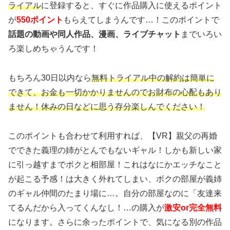
ライアル
に登録すると、すぐに作品購入に使えるポイント
が
550ポイント
もらえてしまうんです…！このポイントで
話題の動画や同人作品、漫画、ライブチャット
までいろい
ろ楽しめちゃうんです！
もちろん30日以内なら
無料トライアル中の解約は簡単に
できて、お金も一切かかりませんのでお財布の心配もあり
ません！休みの日などに思う存分楽しんでください！
このポイントも合わせて利用すれば、【VR】親父の再婚
でできた義理の姉がとんでもないギャル！しかも新しい家
に引っ越すまでボクと相部屋！これはなにかエッチなこと
が起こる予感！は大きく外れてしまい、ボクの部屋が義姉
のギャル仲間のたまり場に…。自分の部屋なのに「友達来
てるんだから入ってくんなし！…の購入が
激安or完全無料
になります。さらに余ったポイントで、気になる別の作品