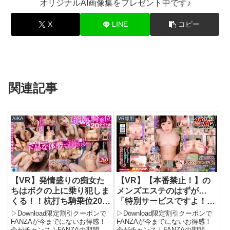
オリジナルAI画像集をプレゼント中です♪
X
LINE
コピー
関連記事
AIKA
VR専用
【VR】発情盛りの痴女た
【VR】【本番禁止！】の
ちはボクの上に乗り犯しま
メンズエステのはずが…
くる！！杭打ち騎乗位20タ
「特別サービスですよ！」
イトルSUPER BEST |
Fカップ美巨乳でパイズリ
▷Download限定割引クーポンで
▷Download限定割引クーポンで
vrkm00721 | KMPVR
されて我慢できずに挟射し
FANZAが今までにないお得感！
FANZAが今までにないお得感！
今がチャンス！FANZAの期間限
今がチャンス！FANZAの期間限