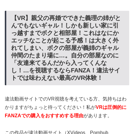
【VR】親父の再婚でできた義理の姉がと
んでもないギャル！しかも新しい家に引
っ越すまでボクと相部屋！これはなにか
エッチなことが起こる予感！は大きく外
れてしまい、ボクの部屋が義姉のギャル
仲間のたまり場に…。自分の部屋なのに
「友達来てるんだから入ってくんな
し！…を視聴するならFANZA！違法サイ
トでは味わえない最高のVR体験！
違法動画サイトでのVR視聴を考えている方、気持ちはわ
かりますがちょっと待ってください！私が
VRは圧倒的に
FANZAでの購入をおすすめする理由
があります。
この作品が違法動画サイト（XVideos、Pornhub、