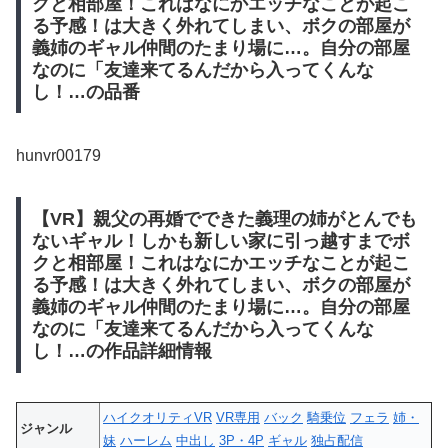
クと相部屋！これはなにかエッチなことが起こ
る予感！は大きく外れてしまい、ボクの部屋が
義姉のギャル仲間のたまり場に…。自分の部屋
なのに「友達来てるんだから入ってくんな
し！…の品番
hunvr00179
【VR】親父の再婚でできた義理の姉がとんでも
ないギャル！しかも新しい家に引っ越すまでボ
クと相部屋！これはなにかエッチなことが起こ
る予感！は大きく外れてしまい、ボクの部屋が
義姉のギャル仲間のたまり場に…。自分の部屋
なのに「友達来てるんだから入ってくんな
し！…の作品詳細情報
ハイクオリティVR
VR専用
バック
騎乗位
フェラ
姉・
ジャンル
妹
ハーレム
中出し
3P・4P
ギャル
独占配信