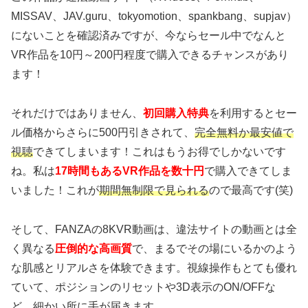
MISSAV、JAV.guru、tokyomotion、spankbang、supjav）
にないことを確認済みですが、今ならセール中でなんと
VR作品を10円～200円程度で購入できるチャンスがあり
ます！
それだけではありません、
初回購入特典
を利用するとセー
ル価格からさらに500円引きされて、
完全無料か最安値で
視聴
できてしまいます！これはもうお得でしかないです
ね。私は
17時間もあるVR作品を数十円
で購入できてしま
いました！これが
期間無制限で見られる
ので最高です(笑)
そして、FANZAの8KVR動画は、違法サイトの動画とは全
く異なる
圧倒的な高画質
で、まるでその場にいるかのよう
な肌感とリアルさを体験できます。視線操作もとても優れ
ていて、ポジションのリセットや3D表示のON/OFFな
ど、細かい所に手が届きます。