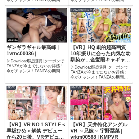
た後も淫乱エステ嬢に【精
定500円OFFクーポンで、フル動
定500円OFFクーポンで、フル動
子がカラッカラ】になるま
画が驚きの価格に！期間限定セー
画が驚きの価格に！期間限定セー
----
FANZA配信限定
で中出ししまくった【極上
ル品もさらに割引され、タダ同然
ル品もさらに割引され、タダ同然
エステサロン！！ 】 高瀬
でお得に見られる！この機会をお
でお得に見られる！この機会をお
見逃しなく！＼今...
見逃しなく！＼今...
りな | h_1248kiwvr00193 |
極グループ
ギンギラギャル最高峰 |
【VR】HQ 劇的超高画質
1vrnc00036 | —-
10年振りに会った内気な幼
馴染が…金髪陽キャギャル
▷Download限定割引クーポンで
ビッチに！？ドエロい巨乳
FANZAが今までにないお得感！
▷Download限定割引クーポンで
今がチャンス！FANZAの期間限
とデカ尻の誘惑に連続中出
FANZAが今までにないお得感！
定500円OFFクーポンで、フル動
今がチャンス！FANZAの期間限
しでチ●ポ狩られちゃった
画が驚きの価格に！期間限定セー
定500円OFFクーポンで、フル動
僕 乙アリス |
ル品もさらに割引され、タダ同然
画が驚きの価格に！期間限定セー
8KVR
KMPVR
h_1127gopj00585 | GO
でお得に見られる！この機会をお
ル品もさらに割引され、完全無料
見逃しなく！＼今...
PROJECT
やタダ同然でお得に見られる！こ
の機会をお見逃し...
【VR】VR NO.1 STYLE＜
【VR】天井特化アングル
早坂ひめ＞解禁 デビュー
VR ～兄嫁～ 宇野栞菜 |
から20日後、VRデビュー
vrkm00588 | KMPVR