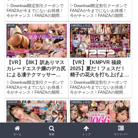
する人 噂のカウントダウ
▷Download限定割引クーポンで
▷Download限定割引クーポンで
ン美少女、早坂ひめを紹介
FANZAが今までにないお得感！
FANZAが今までにないお得感！
今がチャンス！FANZAの期間限
今がチャンス！FANZAの期間限
します。 | sivr00319 | S1
定500円OFFクーポンで、フル動
定500円OFFクーポンで、フル動
VR
画が驚きの価格に！期間限定セー
画が驚きの価格に！期間限定セー
8KVR
16時間以上作品
ル品もさらに割引され、タダ同然
ル品もさらに割引され、タダ同然
でお得に見られる！この機会をお
でお得に見られる！この機会をお
見逃しなく！＼今...
見逃しなく！＼今...
【VR】【8K】訳ありマス
【VR】【KMPVR 福袋
カレードエステ嬢のデカ尻
2025】夏だ！フェスだ！
による凄テクマッサー
精子の花火を打ち上げよ
ジ！！ギンギンに勃起した
う！SUMMER「SEXY」
▷Download限定割引クーポンで
▷Download限定割引クーポンで
チ●ポにマ●コをおしあて
FESTIVAL ノーカット
FANZAが今までにないお得感！
FANZAが今までにないお得感！
今がチャンス！FANZAの期間限
今がチャンス！FANZAの期間限
て紙パン越し2cm挿入で誘
1252分 | vrkm01640 |
定500円OFFクーポンで、フル動
定500円OFFクーポンで、フル動
惑！！ | 13dsvr01636 |
KMPVR
画が驚きの価格に！期間限定セー
画が驚きの価格に！期間限定セー
SODVR
16時間以上作品
SODVR
ル品もさらに割引され、タダ同然
ル品もさらに割引され、タダ同然
でお得に見られる！この機会をお
でお得に見られる！この機会をお
見逃しなく！＼今...
見逃しなく！＼今...
ホーム
検索
トップ
サイドバー