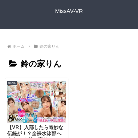
MissAV-VR
ホーム
鈴の家りん
鈴の家りん
8KVR
【VR】入部したら奇妙な
伝統が！？全裸水泳部へ