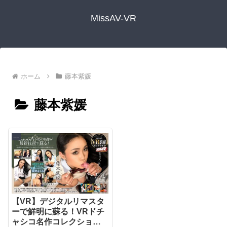
MissAV-VR
ホーム
藤本紫媛
藤本紫媛
----
【VR】デジタルリマスタ
ーで鮮明に蘇る！VRドチ
ャシコ名作コレクション