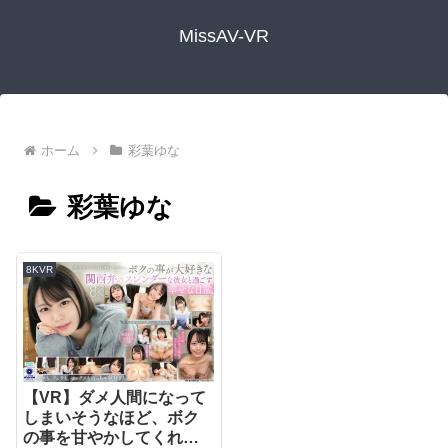
MissAV-VR
ホーム
彩葉ゆな
彩葉ゆな
8KVR
【VR】ダメ人間になって
しまいそうなほど、ボク
の事を甘やかしてくれ