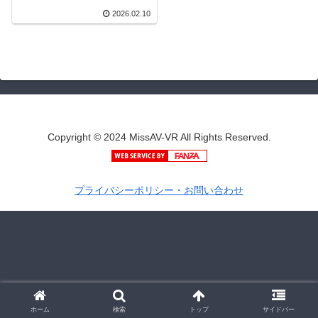
る。とっても世話焼きな
2026.02.10
関西弁カノジョとの日
常。 彩葉ゆな | savr00712
| KMPVR-彩-
Copyright © 2024 MissAV-VR All Rights Reserved.
プライバシーポリシー・お問い合わせ
ホーム
検索
トップ
サイドバー