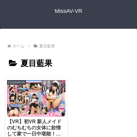
MissAV-VR
ホーム
夏目藍果
夏目藍果
CASANOVA
【VR】初VR 新人メイド
のむちむちの女体に欲情
して家で一日中堪能！夏