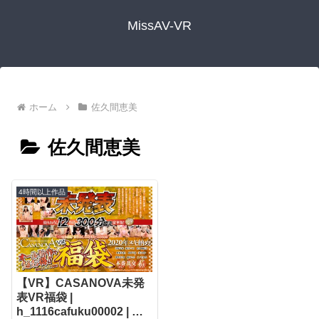
MissAV-VR
ホーム
佐久間恵美
佐久間恵美
4時間以上作品
【VR】CASANOVA未発
表VR福袋 |
h_1116cafuku00002 | カ