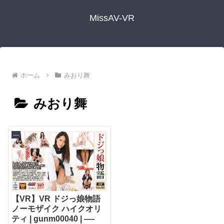
MissAV-VR
ホーム
みおり舞
みおり舞
----
【VR】VR ドジっ娘物語
ノーモザイク ハイクオリ
ティ | gunm00040 | —-